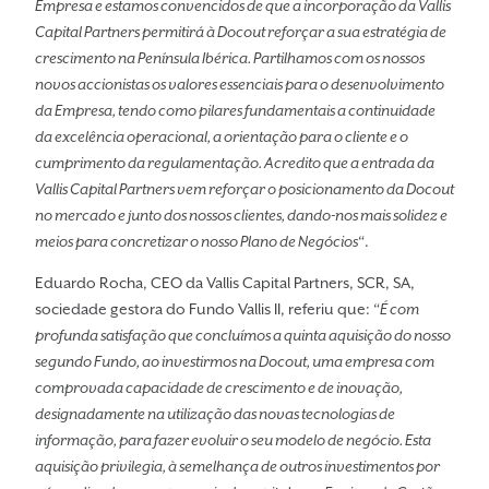
Empresa e estamos convencidos de que a incorporação da Vallis
Capital Partners permitirá à Docout reforçar a sua estratégia de
crescimento na Península Ibérica. Partilhamos com os nossos
novos accionistas os valores essenciais para o desenvolvimento
da Empresa, tendo como pilares fundamentais a continuidade
da excelência operacional, a orientação para o cliente e o
cumprimento da regulamentação. Acredito que a entrada da
Vallis Capital Partners vem reforçar o posicionamento da Docout
no mercado e junto dos nossos clientes, dando-nos mais solidez e
meios para concretizar o nosso Plano de Negócios
“.
Eduardo Rocha, CEO da Vallis Capital Partners, SCR, SA,
sociedade gestora do Fundo Vallis II, referiu que: “
É com
profunda satisfação que concluímos a quinta aquisição do nosso
segundo Fundo, ao investirmos na Docout, uma empresa com
comprovada capacidade de crescimento e de inovação,
designadamente na utilização das novas tecnologias de
informação, para fazer evoluir o seu modelo de negócio. Esta
aquisição privilegia, à semelhança de outros investimentos por