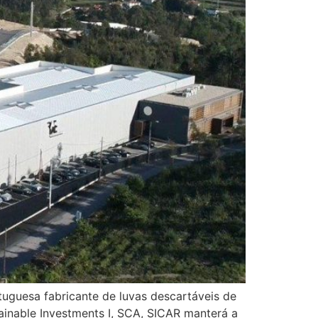
rtuguesa fabricante de luvas descartáveis de
tainable Investments I, SCA, SICAR manterá a