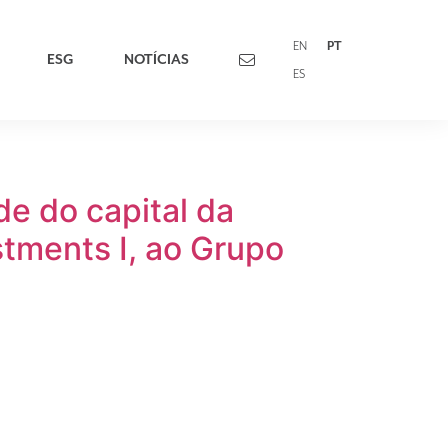
EN
PT
ESG
NOTÍCIAS
ES
de do capital da
stments I, ao Grupo