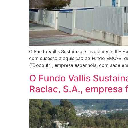
O Fundo Vallis Sustainable Investments II – F
com sucesso a aquisição ao Fundo EMC-B, deti
(“Docout”), empresa espanhola, com sede em
O Fundo Vallis Sustain
Raclac, S.A., empresa