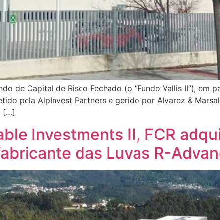
undo de Capital de Risco Fechado (o “Fundo Vallis II”), em 
do pela AlpInvest Partners e gerido por Alvarez & Marsal,
 […]
able Investments II, FCR adqu
 fabricante das Luvas R-Adva